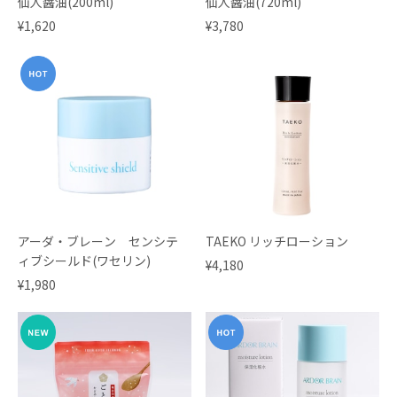
仙人醤油(200ml)
仙人醤油(720ml)
¥1,620
¥3,780
アーダ・ブレーン センシテ
TAEKO リッチローション
ィブシールド(ワセリン)
¥4,180
¥1,980