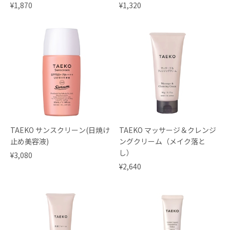
了】
終了】
¥1,870
¥1,320
TAEKO サンスクリーン(日焼け
TAEKO マッサージ＆クレンジ
止め美容液)
ングクリーム（メイク落と
し）
¥3,080
¥2,640